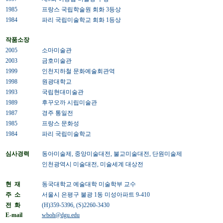
1985
프랑스 국립학술원 회화 3등상
1984
파리 국립미술학교 회화 1등상
작품소장
2005
소마미술관
2003
금호미술관
1999
인천지하철 문화예술회관역
1998
원광대학교
1993
국립현대미술관
1989
후꾸오까 시립미술관
1987
경주 통일전
1985
프랑스 문화성
1984
파리 국립미술학교
심사경력
동아미술제, 중앙미술대전, 불교미술대전, 단원미술제
인천광역시 미술대전, 미술세계 대상전
현 재
동국대학교 예술대학 미술학부 교수
주 소
서울시 은평구 불광 1동 미성아파트 9-410
전 화
(H)359-5396, (S)2260-3430
E-mail
wboh@dgu.edu