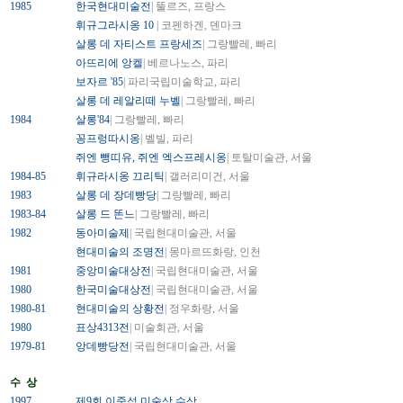
1985
한국현대미술전
| 뚤르즈, 프랑스
휘규그라시옹 10
| 코펜하겐, 덴마크
살롱 데 자티스트 프랑세즈
| 그랑빨레, 빠리
아뜨리에 앙켈
| 베르나노스, 파리
보자르 '85
| 파리국립미술학교, 파리
살롱 데 레알리떼 누벨
| 그랑빨레, 빠리
1984
살롱'84
| 그랑빨레, 빠리
꽁프렁따시옹
| 벨빌, 파리
쥐엔 뺑띠유, 쥐엔 엑스프레시옹
| 토탈미술관, 서울
1984-85
휘규라시옹 끄리틱
| 갤러리미건, 서울
1983
살롱 데 장데빵당
| 그랑빨레, 빠리
1983-84
살롱 드 똔느
| 그랑빨레, 빠리
1982
동아미술제
| 국립현대미술관, 서울
현대미술의 조명전
| 몽마르뜨화랑, 인천
1981
중앙미술대상전
| 국립현대미술관, 서울
1980
한국미술대상전
| 국립현대미술관, 서울
1980-81
현대미술의 상황전
| 정우화랑, 서울
1980
표상4313전
| 미술회관, 서울
1979-81
앙데빵당전
| 국립현대미술관, 서울
수 상
1997
제9회 이중섭 미술상 수상