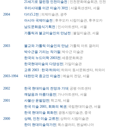
21세기로 열린창 인천미술전
| 인천문화예술회관, 인천
우리시대를 이끈 미술가 30인
| 서울옥션센터, 서울
2004
다다5.2전
| 의제미술관, 광주
아시아 국제미술전
| 후쿠오카 시립미술관, 후쿠오카
남도문화음식기획전
| 인사아트센터, 서울
가톨릭과 불교미술인의 만남전
| 불일미술관, 서울
2003
불교와 가톨릭 미술인의 만남
| 가톨릭 아트 갤러리
박수근을 기리는 작가들
| 박수근 미술관
한국의 누드미학 2003전
| 세종문화회관
한국현대미술의 다양성전
| 가일미술관
교류 2003 : 한국/하와이
| 하와이 동서문화센타, 하와이
2003-1994
대한민국 종교인 미술전
| 예술의 전당, 서울
2002
한국 현대미술의 전망과 기대
| 공평 아트센터
깨달음과 아름다움전
| 가나아트센터, 서울
2001
사불산 윤필암전
| 학고제, 서울
한국 미술 2001, 회화의 복권
| 국립현대미술관, 서울
한국 현대미술 회화전
| 광동시립미술관, 중국
2000
상해, 인천 미술 교류전
| 상하이 시립미술관
한미 현대미술작가전
| 폭스갤러리, 펜실베니아