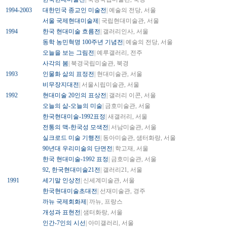
1994-2003
대한민국 종교인 미술전
| 예술의 전당, 서울
서울 국제현대미술제
| 국립현대미술관, 서울
1994
한국 현대미술 흐름전
| 갤러리인사, 서울
동학 농민혁명 100주년 기념전
| 예술의 전당, 서울
오늘을 보는 그림전
| 예루갤러리, 전주
사각의 봄
| 북경국립미술관, 북경
1993
인물화 삶의 표정전
| 현대미술관, 서울
비무장지대전
| 서울시립미술관, 서울
1992
현대미술 20인의 표상전
| 갤러리 이콘, 서울
오늘의 삶-오늘의 미술
| 금호미술관, 서울
한국현대미술-1992표정
| 새갤러리, 서울
전통의 맥-한국성 모색전
| 서남미술관, 서울
실크로드 미술 기행전
| 동아미술관, 샘터화랑, 서울
90년대 우리미술의 단면전
| 학고재, 서울
한국 현대미술-1992 표정
| 금호미술관, 서울
92, 한국현대미술21전
| 갤러리21, 서울
1991
세기말 인상전
| 신세계미술관, 서울
한국현대미술초대전
| 선재미술관, 경주
까뉴 국제회화제
| 까뉴, 프랑스
개성과 표현전
| 샘터화랑, 서울
인간-7인의 시선
| 아미갤러리, 서울