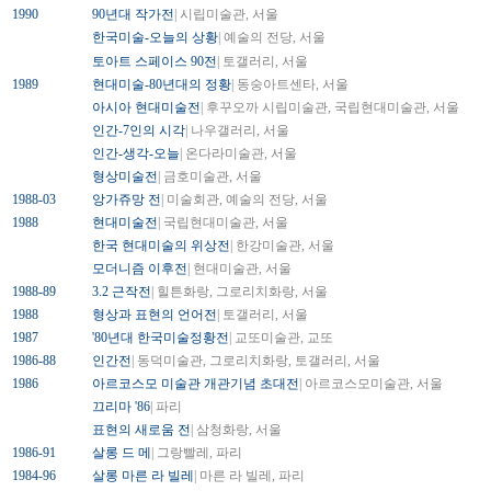
1990
90년대 작가전
| 시립미술관, 서울
한국미술-오늘의 상황
| 예술의 전당, 서울
토아트 스페이스 90전
| 토갤러리, 서울
1989
현대미술-80년대의 정황
| 동숭아트센타, 서울
아시아 현대미술전
| 후꾸오까 시립미술관, 국립현대미술관, 서울
인간-7인의 시각
| 나우갤러리, 서울
인간-생각-오늘
| 온다라미술관, 서울
형상미술전
| 금호미술관, 서울
1988-03
앙가쥬망 전
| 미술회관, 예술의 전당, 서울
1988
현대미술전
| 국립현대미술관, 서울
한국 현대미술의 위상전
| 한강미술관, 서울
모더니즘 이후전
| 현대미술관, 서울
1988-89
3.2 근작전
| 힐튼화랑, 그로리치화랑, 서울
1988
형상과 표현의 언어전
| 토갤러리, 서울
1987
'80년대 한국미술정황전
| 교또미술관, 교또
1986-88
인간전
| 동덕미술관, 그로리치화랑, 토갤러리, 서울
1986
아르코스모 미술관 개관기념 초대전
| 아르코스모미술관, 서울
끄리마 '86
| 파리
표현의 새로움 전
| 삼청화랑, 서울
1986-91
살롱 드 메
| 그랑빨레, 파리
1984-96
살롱 마른 라 빌레
| 마른 라 빌레, 파리