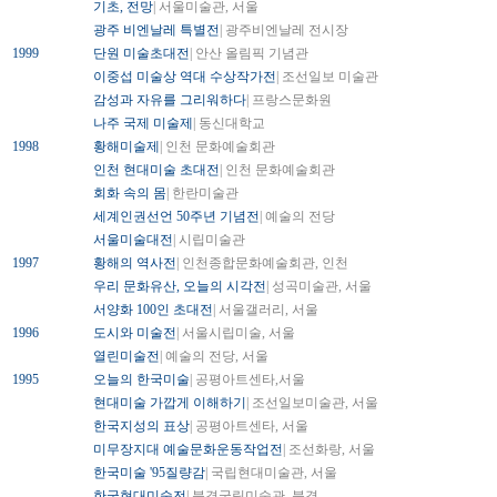
기초, 전망
| 서울미술관, 서울
광주 비엔날레 특별전
| 광주비엔날레 전시장
1999
단원 미술초대전
| 안산 올림픽 기념관
이중섭 미술상 역대 수상작가전
| 조선일보 미술관
감성과 자유를 그리워하다
| 프랑스문화원
나주 국제 미술제
| 동신대학교
1998
황해미술제
| 인천 문화예술회관
인천 현대미술 초대전
| 인천 문화예술회관
회화 속의 몸
| 한란미술관
세계인권선언 50주년 기념전
| 예술의 전당
서울미술대전
| 시립미술관
1997
황해의 역사전
| 인천종합문화예술회관, 인천
우리 문화유산, 오늘의 시각전
| 성곡미술관, 서울
서양화 100인 초대전
| 서울갤러리, 서울
1996
도시와 미술전
| 서울시립미술, 서울
열린미술전
| 예술의 전당, 서울
1995
오늘의 한국미술
| 공평아트센타,서울
현대미술 가깝게 이해하기
| 조선일보미술관, 서울
한국지성의 표상
| 공평아트센타, 서울
미무장지대 예술문화운동작업전
| 조선화랑, 서울
한국미술 '95질량감
| 국립현대미술관, 서울
한국현대미술전
| 북경국립미술관, 북경