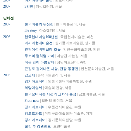
2007
아시아현대미술전
| 인도네시아
2007
3인전
| 리씨갤러리, 서울
단체전
2007
한국미술의 위상전
| 한국미술센터, 서울
life story
| 아소갤러리, 서울
2006
한국현대미술100년전
| 국립현대미술관, 과천
아시아현대미술전
| 싱가폴아트미술관, 싱가폴
인천여성비엔날레-조율
| 인천문화예술회관, 인천
무소의 뿔처럼 가라
| 미술관 가는길, 서울
작은 것이 아름답다
| 성남아트센터, 과천
큰길로 걸어나온 사람, 관광-동행전
| 인천문화예술관, 서울
2005
갑오세
| 동덕아트갤러리, 서울
경기아트페어
| 인한국현대미술특별전, 수원
화랑미술제
| 예술의 전당, 서울
한국모더니즘 시선의 교차와 혼성
| 금호미술관, 서울
From now
| 갤러리 하미강, 서울
경기아트페어
| 수원전시미술관, 수원
앙코르와트
| 거제문화예술회관 미술관, 거제
경기아트페어
| 경기문화의전당, 수원
웰컴 투 강원랜드
| 모란미술관