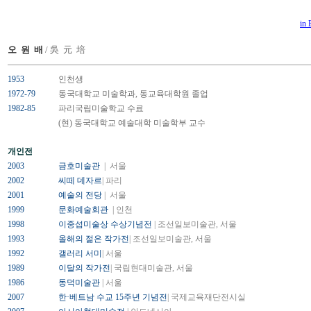
in 
오 원 배
/ 吳 元 培
1953
인천생
1972-79
동국대학교 미술학과, 동교육대학원 졸업
1982-85
파리국립미술학교 수료
(현) 동국대학교 예술대학 미술학부 교수
개인전
2003
금호미술관
| 서울
2002
씨떼 데자르
| 파리
2001
예술의 전당
| 서울
1999
문화예술회관
| 인천
1998
이중섭미술상 수상기념전
| 조선일보미술관, 서울
1993
올해의 젊은 작가전
| 조선일보미술관, 서울
1992
갤러리 서미
| 서울
1989
이달의 작가전
| 국립현대미술관, 서울
1986
동덕미술관
| 서울
2007
한·베트남 수교 15주년 기념전
| 국제교육재단전시실